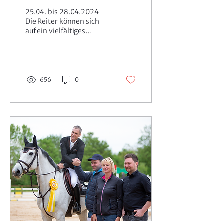
25.04. bis 28.04.2024
Die Reiter können sich
auf ein vielfältiges
Prüfungsangebot auf
unserem
Allwetterreitplatz Sand-
Vlies der Fa....
656
0