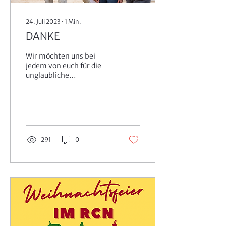
24. Juli 2023
∙
1
Min.
DANKE
Wir möchten uns bei
jedem von euch für die
unglaubliche
Unterstützung bedanken,
die ihr bei unserem
Großen Springturnier
gezeigt habt....
291
0