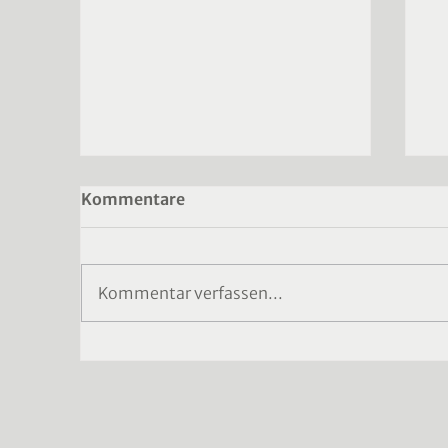
Kommentare
Kommentar verfassen...
G
Werde Teil unseres Teams -
Wir suchen Verstärkung! 🤍